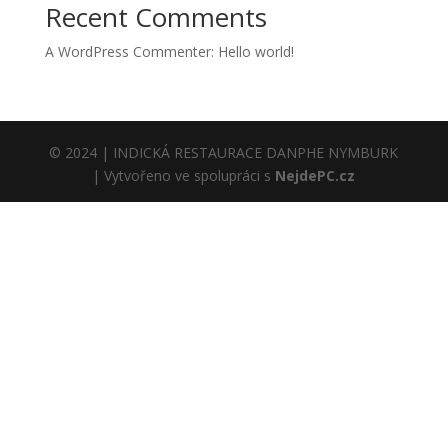
Recent Comments
A WordPress Commenter
:
Hello world!
© 2024 | INDICKÁ RESTAURACE DANPHE NYMBURK
| Vytvořeno ve spolupráci s
NejdePC.cz