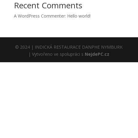
Recent Comments
A WordPress Commenter
:
Hello world!
© 2024 | INDICKÁ RESTAURACE DANPHE NYMBURK
| Vytvořeno ve spolupráci s
NejdePC.cz