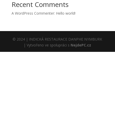
Recent Comments
A WordPress Commenter
:
Hello world!
© 2024 | INDICKÁ RESTAURACE DANPHE NYMBURK
| Vytvořeno ve spolupráci s
NejdePC.cz